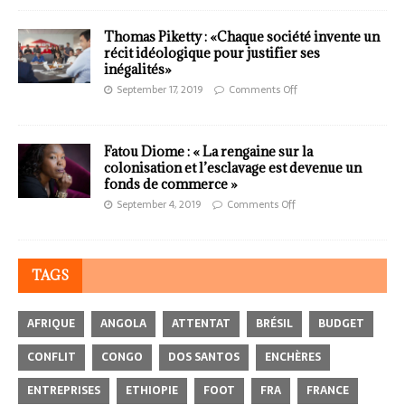
Thomas Piketty : «Chaque société invente un
récit idéologique pour justifier ses
inégalités»
September 17, 2019
Comments Off
Fatou Diome : « La rengaine sur la
colonisation et l’esclavage est devenue un
fonds de commerce »
September 4, 2019
Comments Off
TAGS
AFRIQUE
ANGOLA
ATTENTAT
BRÉSIL
BUDGET
CONFLIT
CONGO
DOS SANTOS
ENCHÈRES
ENTREPRISES
ETHIOPIE
FOOT
FRA
FRANCE