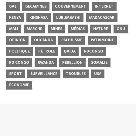
GAZ
GECAMINES
GOUVERNEMENT
INTERNET
KENYA
KINSHASA
LUBUMBASHI
MADAGASCAR
MALI
MARCHE
MINES
MÉDIAS
NATURE
ONU
OPINION
OUGANDA
PALUDISME
PATRIMOINE
POLITIQUE
PÉTROLE
QAÏDA
RDCONGO
RD CONGO
RWANDA
RÉBELLION
SOMALIE
SPORT
SURVEILLANCE
TROUBLES
USA
ÉCONOMIE