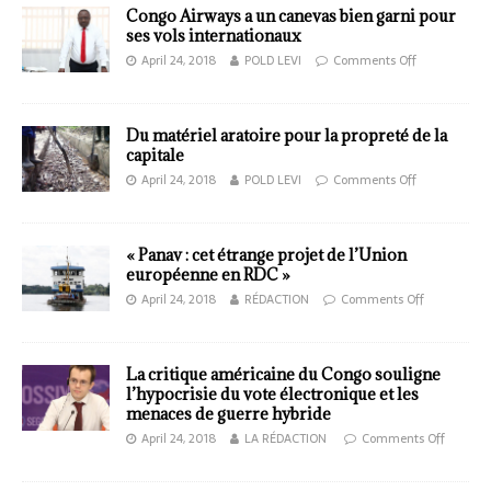
Congo Airways a un canevas bien garni pour
ses vols internationaux
April 24, 2018
POLD LEVI
Comments Off
Du matériel aratoire pour la propreté de la
capitale
April 24, 2018
POLD LEVI
Comments Off
« Panav : cet étrange projet de l’Union
européenne en RDC »
April 24, 2018
RÉDACTION
Comments Off
La critique américaine du Congo souligne
l’hypocrisie du vote électronique et les
menaces de guerre hybride
April 24, 2018
LA RÉDACTION
Comments Off