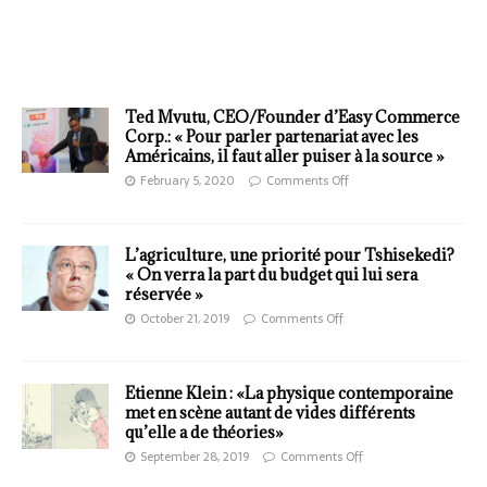
Ted Mvutu, CEO/Founder d’Easy Commerce
Corp.: « Pour parler partenariat avec les
Américains, il faut aller puiser à la source »
February 5, 2020
Comments Off
L’agriculture, une priorité pour Tshisekedi?
« On verra la part du budget qui lui sera
réservée »
October 21, 2019
Comments Off
Etienne Klein : «La physique contemporaine
met en scène autant de vides différents
qu’elle a de théories»
September 28, 2019
Comments Off